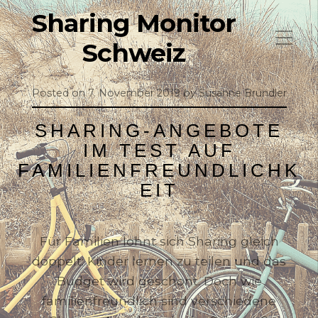
Sharing Monitor
Schweiz
Posted on
7. November 2019
by
Susanne Bründler
SHARING-ANGEBOTE
IM TEST AUF
FAMILIENFREUNDLICHK
EIT
Für Familien lohnt sich Sharing gleich
doppelt: Kinder lernen zu teilen und das
Budget wird geschont. Doch wie
familienfreundlich sind verschiedene