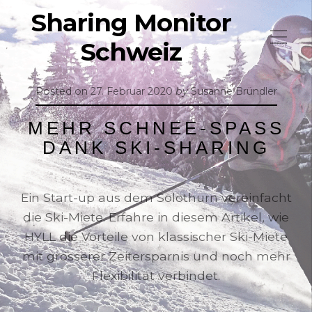
Sharing Monitor
Schweiz
Posted on
27. Februar 2020
by
Susanne Bründler
MEHR SCHNEE-SPASS
DANK SKI-SHARING
Ein Start-up aus dem Solothurn vereinfacht
die Ski-Miete. Erfahre in diesem Artikel, wie
HYLL die Vorteile von klassischer Ski-Miete
mit grösserer Zeitersparnis und noch mehr
Flexibilität verbindet.